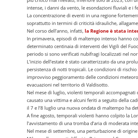
più critico mai rilevato, inferiore solo al 2023, con 
intense, i danni da vento, le esondazioni fluviali e i
La concentrazione di eventi in una regione fortement
soprattutto in termini di criticità idrauliche, allagame
Nel corso dell’anno, infatti,
la Regione è stata int
In primavera, episodi di maltempo intenso hanno col
determinato centinaia di interventi dei Vigili del Fuoc
periodo si sono verificati nubifragi localizzati nel 
L’inizio dell’estate è stato caratterizzato da una pr
persistenza di notti tropicali. Le condizioni di rischi
improvviso peggioramento delle condizioni meteorologi
evacuazioni nel territorio di Valdisotto.
Nel mese di luglio, violenti temporali accompagnati 
causato una vittima e alcuni feriti a seguito della cad
il 7 e l’8 luglio una nuova ondata di maltempo ha det
A fine agosto, temporali violenti hanno colpito la Lom
l’avvistamento di una tromba d’aria di moderata int
Nel mese di settembre, una perturbazione di origine 