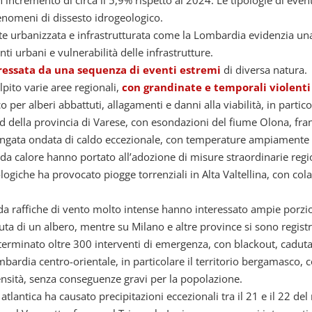
un incremento di circa il 5,9% rispetto al 2024. Le tipologie di eve
 fenomeni di dissesto idrogeologico.
e urbanizzata e infrastrutturata come la Lombardia evidenzia una p
nti urbani e vulnerabilità delle infrastrutture.
eressata da una sequenza di eventi estremi
di diversa natura.
pito varie aree regionali,
con grandinate e temporali violenti
o per alberi abbattuti, allagamenti e danni alla viabilità, in partic
nord della provincia di Varese, con esondazioni del fiume Olona, fr
olungata ondata di caldo eccezionale, con temperature ampiamente 
o da calore hanno portato all’adozione di misure straordinarie regio
che ha provocato piogge torrenziali in Alta Valtellina, con colate
da raffiche di vento molto intense hanno interessato ampie porzio
uta di un albero, mentre su Milano e altre province si sono registra
erminato oltre 300 interventi di emergenza, con blackout, caduta di
bardia centro-orientale, in particolare il territorio bergamasco, co
ensità, senza conseguenze gravi per la popolazione.
atlantica ha causato precipitazioni eccezionali tra il 21 e il 22 