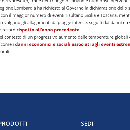
 nel Varesotto, frane nel Triangolo Lariano e numerosi interventi 
la Regione Lombardia ha richiesto al Governo la dichiarazione dello
n il maggior numero di eventi risultano Sicilia e Toscana, mentre 
valgono gli allagamenti da piogge intense, seguiti dai danni da ve
re record
rispetto all’anno precedente
.
l contesto di un progressivo aumento delle temperature globali e 
o come i
danni economici e sociali associati agli eventi estr
urali.
PRODOTTI
SEDI