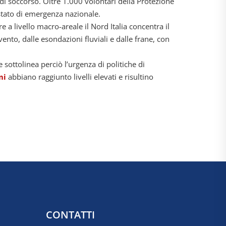
di soccorso. Oltre 1.000 volontari della Protezione
 stato di emergenza nazionale.
a livello macro-areale il Nord Italia concentra il
nto, dalle esondazioni fluviali e dalle frane, con
sottolinea perciò l’urgenza di politiche di
emi
abbiano raggiunto livelli elevati e risultino
CONTATTI