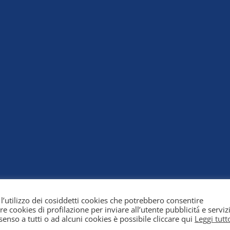
 l’utilizzo dei cosiddetti cookies che potrebbero consentire
tre cookies di profilazione per inviare all’utente pubblicità̀ e servizi
© 2026 MAC Assicurazioni, tutti i diritti riservati
senso a tutti o ad alcuni cookies è possibile cliccare qui
Leggi tutt