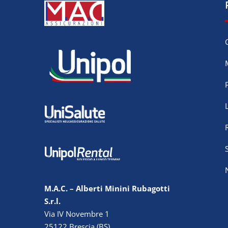
M.A.C. – Alberti Minini Rubagotti
S.r.l.
Via IV Novembre 1
25122 Brescia (BS)