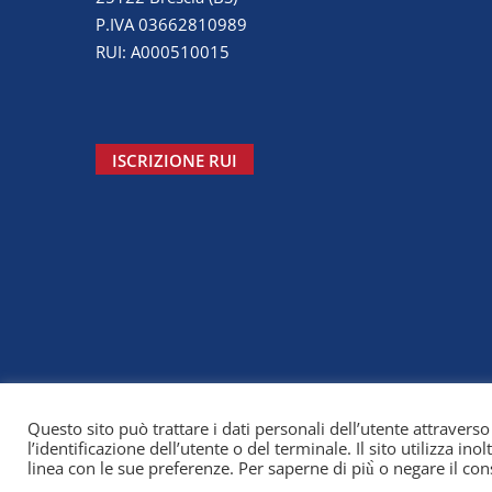
P.IVA 03662810989
RUI: A000510015
ISCRIZIONE RUI
Questo sito può trattare i dati personali dell’utente attraverso
l’identificazione dell’utente o del terminale. Il sito utilizza inol
linea con le sue preferenze. Per saperne di più̀ o negare il con