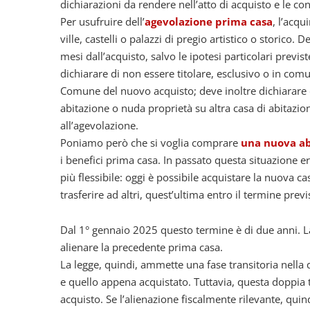
dichiarazioni da rendere nell’atto di acquisto e le c
Per usufruire dell’
agevolazione prima casa
, l’acqu
ville, castelli o palazzi di pregio artistico o storico
mesi dall’acquisto, salvo le ipotesi particolari previ
dichiarare di non essere titolare, esclusivo o in comun
Comune del nuovo acquisto; deve inoltre dichiarare di 
abitazione o nuda proprietà su altra casa di abitazio
all’agevolazione.
Poniamo però che si voglia comprare
una nuova ab
i benefici prima casa. In passato questa situazione e
più flessibile: oggi è possibile acquistare la nuova 
trasferire ad altri, quest’ultima entro il termine prev
Dal 1° gennaio 2025 questo termine è di due anni. La
alienare la precedente prima casa.
La legge, quindi, ammette una fase transitoria nella
e quello appena acquistato. Tuttavia, questa doppia 
acquisto. Se l’alienazione fiscalmente rilevante, quin