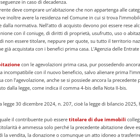
onseguenze in caso di decadenza.
irente deve comprare un’abitazione che non appartenga alle categori
. Deve inoltre avere la residenza nel Comune in cui si trova l’immobi
ste dalla normativa. Nell’atto di acquisto devono poi essere rese alc
ione con il coniuge, di diritti di proprietà, usufrutto, uso o abita
non essere titolare, neppure per quote, su tutto il territorio nazio
ne già acquistata con i benefici prima casa. L’Agenzia delle Entrat
itazione
con le agevolazioni prima casa, pur possedendo ancora
ra incompatibile con il nuovo beneficio, salvo alienare prima l’imm
casa con l’agevolazione, anche se si possiede ancora la precedente 
isto dalla legge, come indica il comma 4-bis della Nota II-bis.
 legge 30 dicembre 2024, n. 207, cioè la legge di bilancio 2025, 
 quale il contribuente può essere
titolare di due immobili
colleg
titolarità è ammessa solo perché la precedente abitazione deve es
di la vendita, la donazione o comunque un atto idoneo a trasferire a