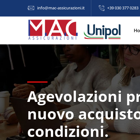
info@mac-assicurazioni.it
+39 030 377 0283
H
Agevolazioni p
nuovo acquisto
condizioni.