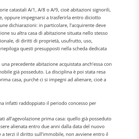
e catastali A/1, A/8 o A/9, cioè abitazioni signorili,
le, oppure impegnarsi a trasferirla entro diciotto
une dichiarazioni: in particolare, l’acquirente deve
zione su altra casa di abitazione situata nello stesso
nale, di diritti di proprietà, usufrutto, uso,
e riepiloga questi presupposti nella scheda dedicata
 una precedente abitazione acquistata anch’essa con
obile già posseduto. La disciplina è poi stata resa
prima casa, purché ci si impegni ad alienare, cioè a
ha infatti raddoppiato il periodo concesso per
ati all’agevolazione prima casa: quello già posseduto
sere alienata entro due anni dalla data del nuovo
 terzi il diritto sull’immobile, non avviene entro il