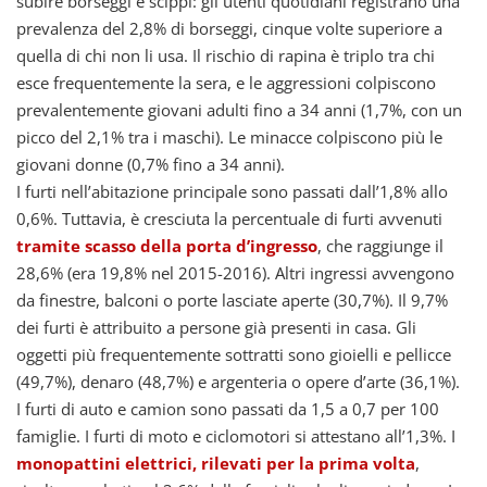
subire borseggi e scippi: gli utenti quotidiani registrano una
prevalenza del 2,8% di borseggi, cinque volte superiore a
quella di chi non li usa. Il rischio di rapina è triplo tra chi
esce frequentemente la sera, e le aggressioni colpiscono
prevalentemente giovani adulti fino a 34 anni (1,7%, con un
picco del 2,1% tra i maschi). Le minacce colpiscono più le
giovani donne (0,7% fino a 34 anni).
I furti nell’abitazione principale sono passati dall’1,8% allo
0,6%. Tuttavia, è cresciuta la percentuale di furti avvenuti
tramite scasso della porta d’ingresso
, che raggiunge il
28,6% (era 19,8% nel 2015-2016). Altri ingressi avvengono
da finestre, balconi o porte lasciate aperte (30,7%). Il 9,7%
dei furti è attribuito a persone già presenti in casa. Gli
oggetti più frequentemente sottratti sono gioielli e pellicce
(49,7%), denaro (48,7%) e argenteria o opere d’arte (36,1%).
I furti di auto e camion sono passati da 1,5 a 0,7 per 100
famiglie. I furti di moto e ciclomotori si attestano all’1,3%. I
monopattini elettrici, rilevati per la prima volta
,