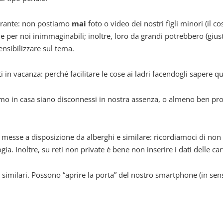
Garante: non postiamo
mai
foto o video dei nostri figli minori (il c
ti e per noi inimmaginabili; inoltre, loro da grandi potrebbero (g
nsibilizzare sul tema.
in vacanza: perché facilitare le cose ai ladri facendogli sapere 
biamo in casa siano disconnessi in nostra assenza, o almeno ben pro
o messe a disposizione da alberghi e similare: ricordiamoci di no
ia. Inoltre, su reti non private è bene non inserire i dati delle car
similari. Possono “aprire la porta” del nostro smartphone (in sen