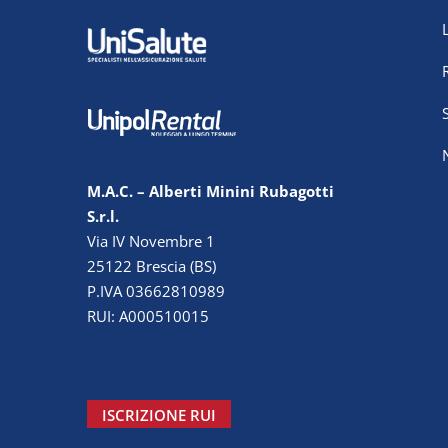
M.A.C. – Alberti Minini Rubagotti
S.r.l.
Via IV Novembre 1
25122 Brescia (BS)
P.IVA 03662810989
RUI: A000510015
ISCRIZIONE RUI