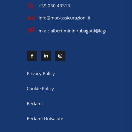
+39 030 43313
info@mac-assicurazioni.it
m.a.c.albertimininirubagotti@legalmail.it
Privacy Policy
Cookie Policy
Reclami
Reclami Unisalute