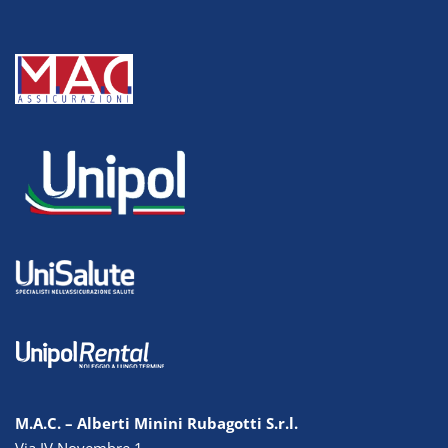
M.A.C. – Alberti Minini Rubagotti S.r.l.