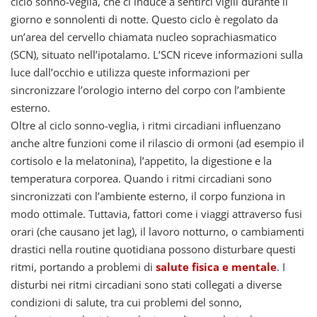
ciclo sonno-veglia, che ci induce a sentirci vigili durante il
giorno e sonnolenti di notte. Questo ciclo è regolato da
un’area del cervello chiamata nucleo soprachiasmatico
(SCN), situato nell’ipotalamo. L’SCN riceve informazioni sulla
luce dall’occhio e utilizza queste informazioni per
sincronizzare l’orologio interno del corpo con l’ambiente
esterno.
Oltre al ciclo sonno-veglia, i ritmi circadiani influenzano
anche altre funzioni come il rilascio di ormoni (ad esempio il
cortisolo e la melatonina), l’appetito, la digestione e la
temperatura corporea. Quando i ritmi circadiani sono
sincronizzati con l’ambiente esterno, il corpo funziona in
modo ottimale. Tuttavia, fattori come i viaggi attraverso fusi
orari (che causano jet lag), il lavoro notturno, o cambiamenti
drastici nella routine quotidiana possono disturbare questi
ritmi, portando a problemi di
salute fisica e mentale
. I
disturbi nei ritmi circadiani sono stati collegati a diverse
condizioni di salute, tra cui problemi del sonno,