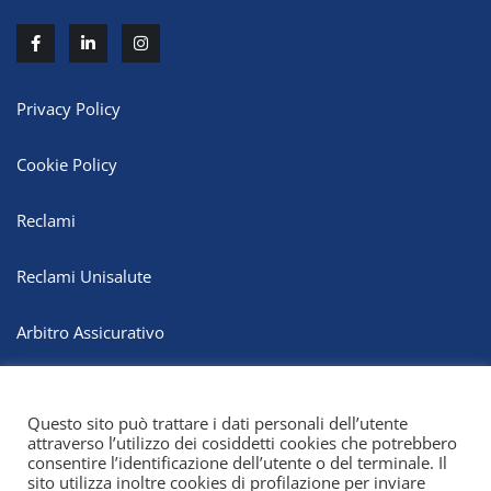
Privacy Policy
Cookie Policy
Reclami
Reclami Unisalute
Arbitro Assicurativo
Whistleblowing
Questo sito può trattare i dati personali dell’utente
attraverso l’utilizzo dei cosiddetti cookies che potrebbero
consentire l’identificazione dell’utente o del terminale. Il
sito utilizza inoltre cookies di profilazione per inviare