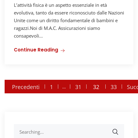
L’attività fisica è un aspetto essenziale in età
evolutiva, tanto da essere riconosciuto dalle Nazioni
Unite come un diritto fondamentale di bambini e
ragazzi.Noi di M.A.C. Assicurazioni siamo
consapevoli...
Continue Reading
Precedenti
1
31
32
33
Succ
…